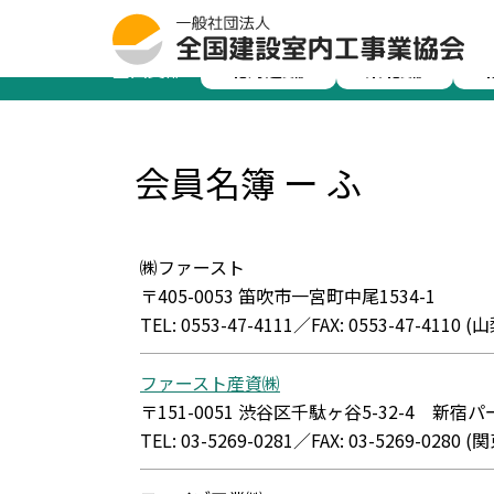
全国建設室内工事業協会
>
会員名簿
>
会員名簿 ー 
全国支部：
北海道
東北
支部
支部
会員名簿 ー ふ
㈱ファースト
〒405-0053 笛吹市一宮町中尾1534-1
TEL: 0553-47-4111／FAX: 0553-47-411
ファースト産資㈱
〒151-0051 渋谷区千駄ヶ谷5-32-4 新宿
TEL: 03-5269-0281／FAX: 03-5269-02