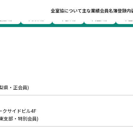
ふ
全室協について
主な業績
会員名簿
登録内
北陸
関東
中部
関西
中国
支部
支部
支部
支部
0 (山梨県・正会員)
パークサイドビル4F
80 (関東支部・特別会員)