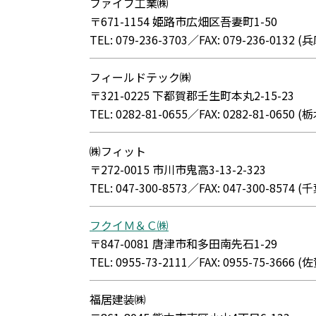
ファイブ工業㈱
〒671-1154 姫路市広畑区吾妻町1-50
TEL: 079-236-3703／FAX: 079-236-013
フィールドテック㈱
〒321-0225 下都賀郡壬生町本丸2-15-23
TEL: 0282-81-0655／FAX: 0282-81-065
㈱フィット
〒272-0015 市川市鬼高3-13-2-323
TEL: 047-300-8573／FAX: 047-300-857
フクイＭ＆Ｃ㈱
〒847-0081 唐津市和多田南先石1-29
TEL: 0955-73-2111／FAX: 0955-75-366
福居建装㈱