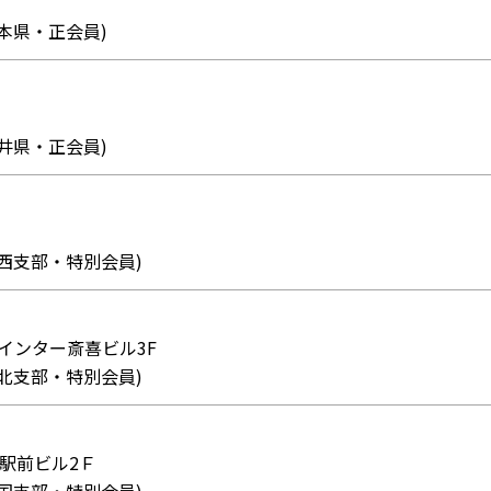
7 (熊本県・正会員)
4 (福井県・正会員)
66 (関西支部・特別会員)
 東インター斎喜ビル3F
68 (東北支部・特別会員)
高松駅前ビル2Ｆ