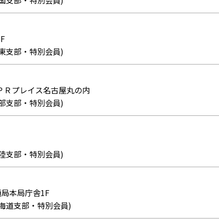
08 (四国支部・特別会員)
F
07 (関東支部・特別会員)
4 ＢＰＲプレイス名古屋丸の内
38 (中部支部・特別会員)
82 (北陸支部・特別会員)
交通局本局庁舎1F
353 (北海道支部・特別会員)