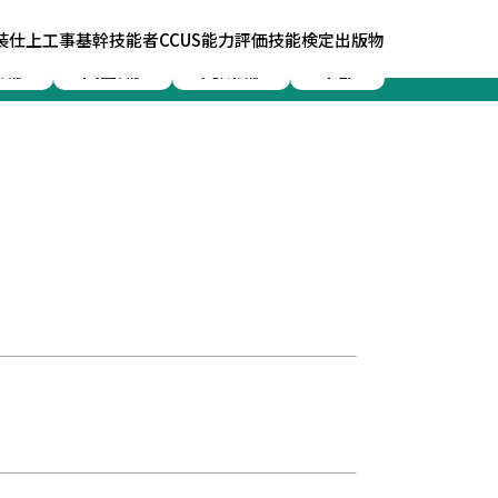
装仕上工事基幹技能者
CCUS能力評価
技能検定
出版物
四国
九州
本部
支部
支部
支部