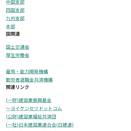
中国支部
四国支部
九州支部
本部
国関連
国土交通省
厚生労働省
雇用・能力開発機構
勤労者退職金共済機構
関連リンク
(一財)建設業振興基金
～ヨイケンセツドットコム
(公財)建設業福祉共済団
(一社)日本建設業連合会(日建連)