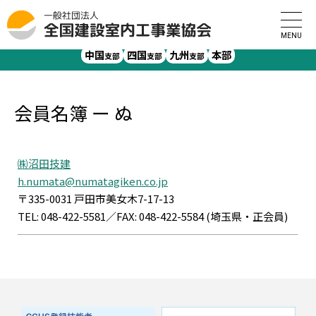
全国建設室内工事業協会
>
会員名簿
>
会員名簿 ー ぬ
北海道
東北
北陸
関東
中部
関西
支部
支部
支部
支部
支部
支部
中国
四国
九州
本部
支部
支部
支部
会員名簿 ー ぬ
㈱沼田技建
h.numata@numatagiken.co.jp
〒335-0031 戸田市美女木7-17-13
TEL: 048-422-5581／FAX: 048-422-5584 (埼玉県・正会員)