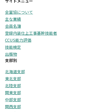
サイトメニュー
全室協について
主な業績
会員名簿
登録内装仕上工事基幹技能者
CCUS能力評価
技能検定
出版物
支部別
北海道支部
東北支部
北陸支部
関東支部
中部支部
関西支部