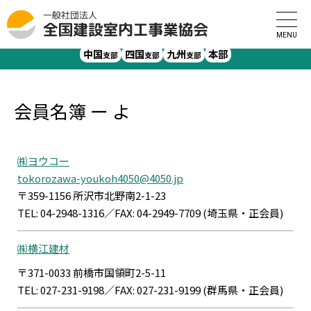
全国建設室内工事業協会
>
会員名簿
>
会員名簿 ー よ
北海道
東北
北陸
関東
中部
関西
支部
支部
支部
支部
支部
支部
中国
四国
九州
本部
支部
支部
支部
会員名簿 ー よ
㈱ヨウコー
tokorozawa-youkoh4050@4050.jp
〒359-1156 所沢市北野南2-1-23
TEL: 04-2948-1316／FAX: 04-2949-7709 (埼玉県・正会員)
㈱横江建材
〒371-0033 前橋市国領町2-5-11
TEL: 027-231-9198／FAX: 027-231-9199 (群馬県・正会員)