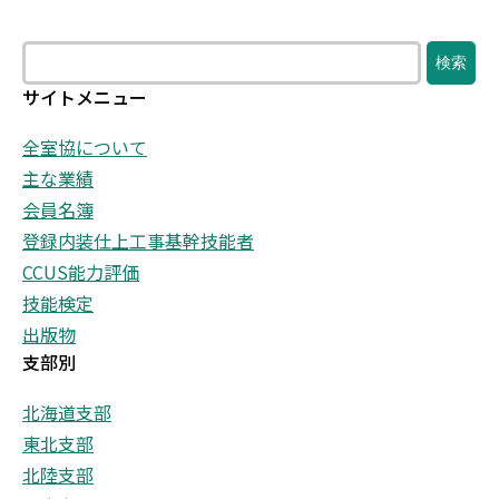
検
検索
サイトメニュー
全室協について
主な業績
会員名簿
登録内装仕上工事基幹技能者
CCUS能力評価
技能検定
出版物
支部別
北海道支部
東北支部
北陸支部