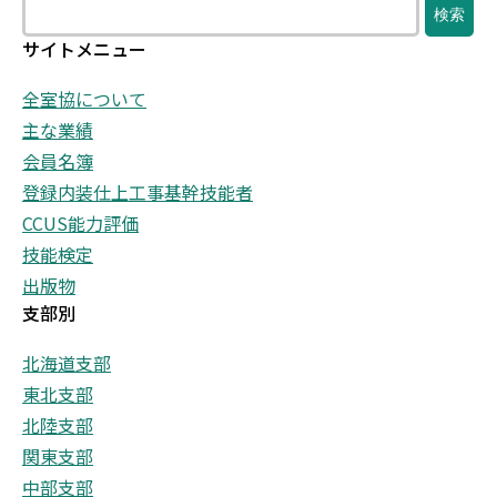
検
検索
サイトメニュー
全室協について
主な業績
会員名簿
登録内装仕上工事基幹技能者
CCUS能力評価
技能検定
出版物
支部別
北海道支部
東北支部
北陸支部
関東支部
中部支部