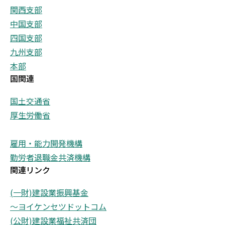
関西支部
中国支部
四国支部
九州支部
本部
国関連
国土交通省
厚生労働省
雇用・能力開発機構
勤労者退職金共済機構
関連リンク
(一財)建設業振興基金
～ヨイケンセツドットコム
(公財)建設業福祉共済団